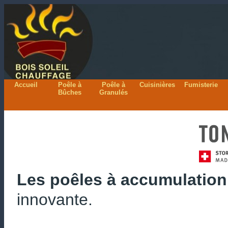
Accueil
Poêle à
Poêle à
Cuisinières
Fumisterie
Bûches
Granulés
Les poêles à accumulati
innovante.